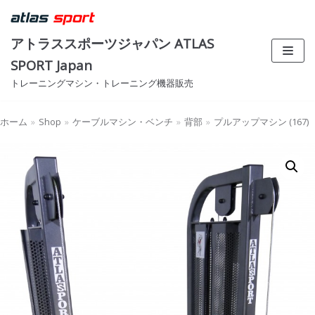
コ
ン
アトラススポーツジャパン ATLAS
テ
SPORT Japan
ン
トレーニングマシン・トレーニング機器販売
ツ
へ
ス
ホーム
»
Shop
»
ケーブルマシン・ベンチ
»
背部
»
プルアップマシン (167)
キ
ッ
プ