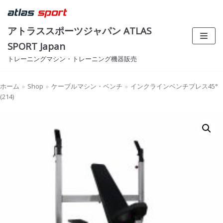
コ
ン
アトラススポーツジャパン ATLAS
テ
SPORT Japan
ン
トレーニングマシン・トレーニング機器販売
ツ
へ
ス
ホーム
»
Shop
»
ケーブルマシン・ベンチ
»
インクラインベンチプレス45°
(214)
キ
ッ
プ