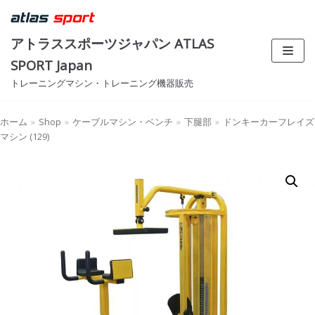
コ
ン
アトラススポーツジャパン ATLAS
テ
SPORT Japan
ン
トレーニングマシン・トレーニング機器販売
ツ
へ
ス
ホーム
»
Shop
»
ケーブルマシン・ベンチ
»
下腿部
»
ドンキーカーフレイズ
マシン (129)
キ
ッ
プ