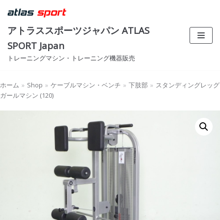
コ
ン
アトラススポーツジャパン ATLAS
テ
SPORT Japan
ン
トレーニングマシン・トレーニング機器販売
ツ
へ
ス
ホーム
»
Shop
»
ケーブルマシン・ベンチ
»
下肢部
»
スタンディングレッグ
ガールマシン (120)
キ
ッ
プ