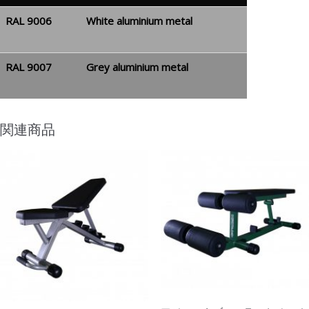
RAL 9006
White aluminium metal
RAL 9007
Grey aluminium metal
関連商品