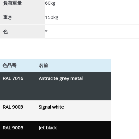
負荷重量
60kg
重さ
150kg
色
*
色品番
名前
RAL 7016
Antracite grey metal
RAL 9003
Signal white
RAL 9005
Jet black