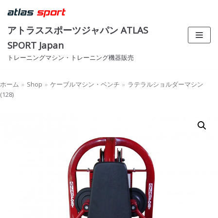
コ
ン
アトラススポーツジャパン ATLAS
テ
SPORT Japan
ン
トレーニングマシン・トレーニング機器販売
ツ
へ
ス
ホーム
»
Shop
»
ケーブルマシン・ベンチ
»
ラテラルショルダーマシン
(128)
キ
ッ
プ