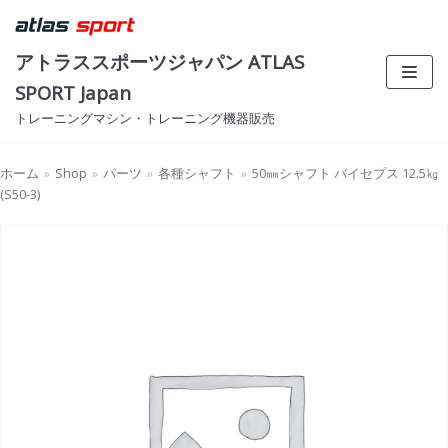
コ
ン
アトラススポーツジャパン ATLAS
テ
SPORT Japan
ン
トレーニングマシン・トレーニング機器販売
ツ
へ
ス
ホーム
»
Shop
»
パーツ
»
各種シャフト
»
50㎜シャフト バイセプス 12.5㎏
(S50-3)
キ
ッ
プ