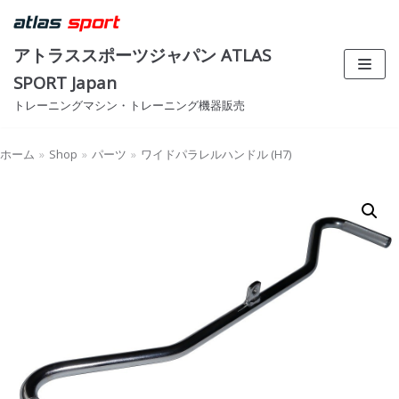
コ
ン
アトラススポーツジャパン ATLAS
テ
SPORT Japan
ン
トレーニングマシン・トレーニング機器販売
ツ
へ
ス
ホーム
»
Shop
»
パーツ
»
ワイドパラレルハンドル (H7)
キ
ッ
プ