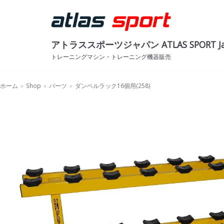
コ
ン
テ
アトラススポーツジャパン ATLAS SPORT Ja
ン
ツ
トレーニングマシン・トレーニング機器販売
へ
ス
ホーム
»
Shop
»
パーツ
»
ダンベルラック16個用(258)
キ
ッ
プ