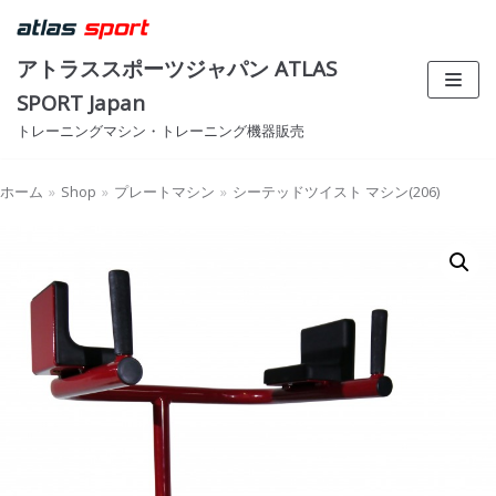
コ
ン
アトラススポーツジャパン ATLAS
テ
SPORT Japan
ン
トレーニングマシン・トレーニング機器販売
ツ
へ
ス
ホーム
»
Shop
»
プレートマシン
»
シーテッドツイスト マシン(206)
キ
ッ
プ